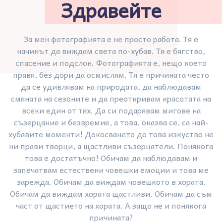
Здравейте
За мен фотографията е не просто работа. Тя е
начинът да виждам света по-хубав. Тя е бягство,
спасение и подслон. Фотографията е, нещо което
правя, без дори да осмислям. Тя е причината често
да се удивлявам на природата, да наблюдавам
смяната на сезоните и да преоткривам красотата на
всеки един от тях. Да си подарявам мигове на
съзерцание и безвремие, а това, оказва се, са най-
хубавите моменти! Докосването до това изкуство не
ни прави творци, а щастливи съзерцатели. Понякога
това е достатъчно! Обичам да наблюдавам и
запечатвам естествени човешки емоции и това ме
зарежда. Обичам да виждам човешкото в хората.
Обичам да виждам хората щастливи. Обичам да съм
част от щастието на хората. А защо не и понякога
причината?