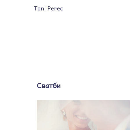
Toni Perec
Сватби