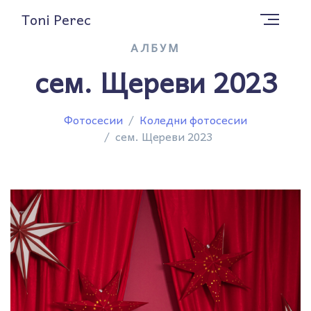
Toni Perec
АЛБУМ
сем. Щереви 2023
Фотосесии
Коледни фотосесии
сем. Щереви 2023