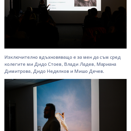
Изключително вдъхновяващo e за мен да съм сред
колегите ми Дидо Стоев, Влади Ладев, Мариана
Димитрова, Дидо Недялков и Мишо Дечев.