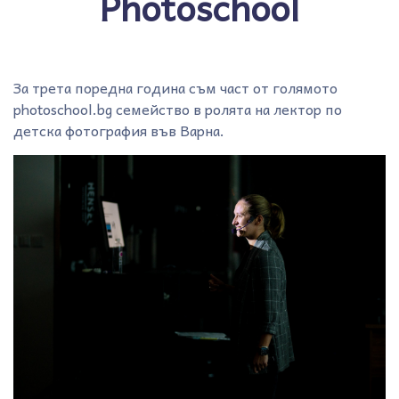
Photoschool
За трета поредна година съм част от голямото
photoschool.bg семейство в ролята на лектор по
детска фотография във Варна.