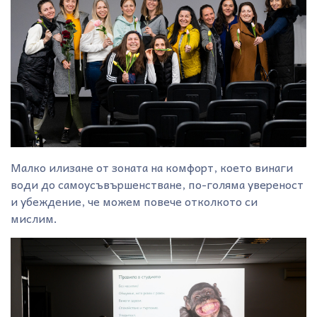
Малко илизане от зоната на комфорт, което винаги
води до самоусъвършенстване, по-голяма увереност
и убеждение, че можем повече отколкото си
мислим.