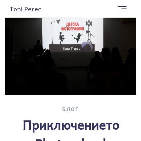
Toni Perec
БЛОГ
Приключението